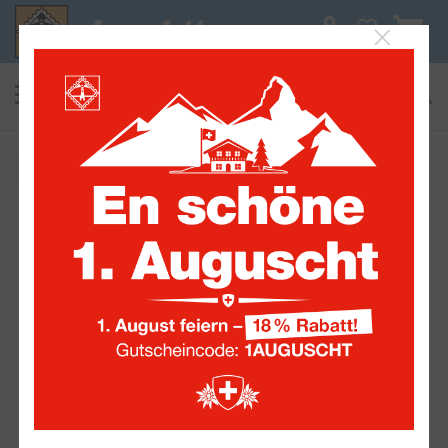
0
suchen
Alle Sammelwelten