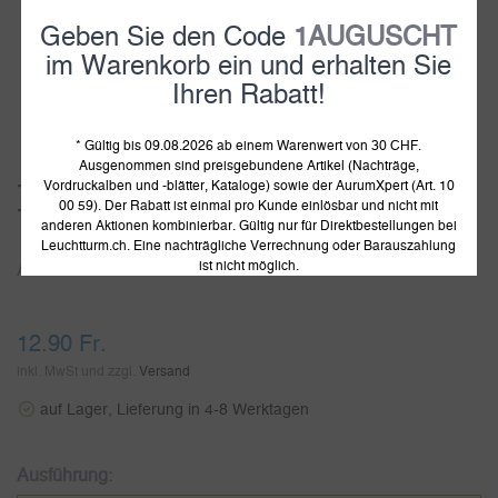
Geben Sie den Code
1AUGUSCHT
im Warenkorb ein und erhalten Sie
Ihren Rabatt!
1
2
3
4
* Gültig bis 09.08.2026 ab einem Warenwert von 30 CHF.
Ausgenommen sind preisgebundene Artikel (Nachträge,
Vordruckalben und -blätter, Kataloge) sowie der AurumXpert (Art. 10
TCG Album Slim Small schwarz für 160
00 59). Der Rabatt ist einmal pro Kunde einlösbar und nicht mit
Trading Cards
anderen Aktionen kombinierbar. Gültig nur für Direktbestellungen bei
Leuchtturm.ch. Eine nachträgliche Verrechnung oder Barauszahlung
ist nicht möglich.
Artikelnummer:
369510
12.90 Fr.
inkl. MwSt und zzgl.
Versand
auf Lager, Lieferung in 4-8 Werktagen
Ausführung: