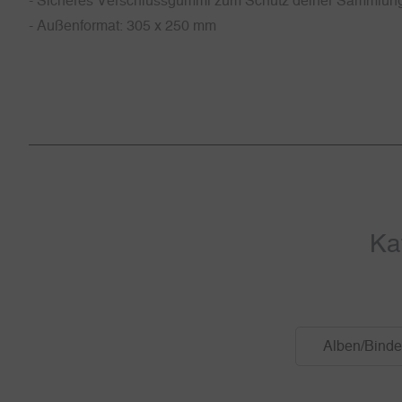
- Sicheres Verschlussgummi zum Schutz deiner Sammlun
- Außenformat: 305 x 250 mm
Ka
Alben/Binde