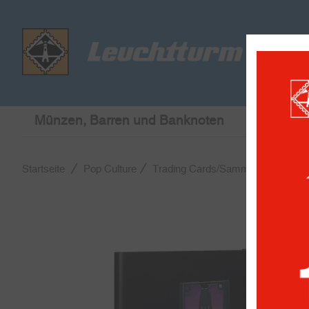
Münzen, Barren und Banknoten
Briefmar
Startseite
Pop Culture
Trading Cards/Sammelkarten
TC