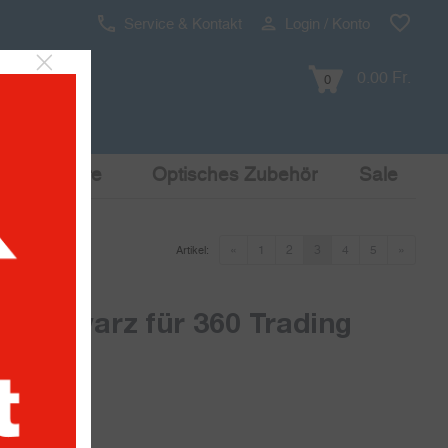
Service & Kontakt
Login / Konto
0.00 Fr.
0
Pop Culture
Optisches Zubehör
Sale
«
1
2
3
4
5
»
Artikel:
 schwarz für 360 Trading