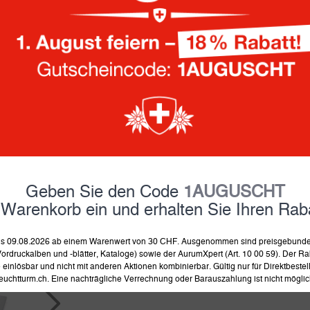
19.90 Fr.
inkl. MwSt und zzgl.
Versand
lieferbar ab 12.9.2026, jetzt b
Was bedeutet das?
Farbe:
Geben Sie den Code
1AUGUSCHT
in 
 Warenkorb ein und erhalten Sie Ihren Raba
 bis 09.08.2026 ab einem Warenwert von 30 CHF. Ausgenommen sind preisgebunden
Produkt merken
Prod
ordruckalben und -blätter, Kataloge) sowie der AurumXpert (Art. 10 00 59). Der Rab
einlösbar und nicht mit anderen Aktionen kombinierbar. Gültig nur für Direktbeste
euchtturm.ch. Eine nachträgliche Verrechnung oder Barauszahlung ist nicht möglic