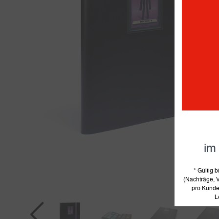
im
* Gültig
(Nachträge, V
pro Kunde 
L