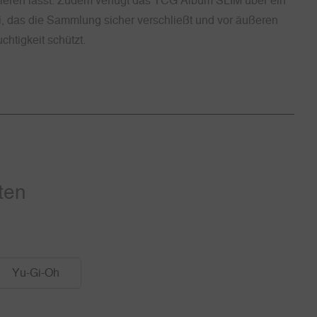
eren lässt. Zudem verfügt das TCG Album SLIM über ein
, das die Sammlung sicher verschließt und vor äußeren
htigkeit schützt.
ten
Yu-Gi-Oh