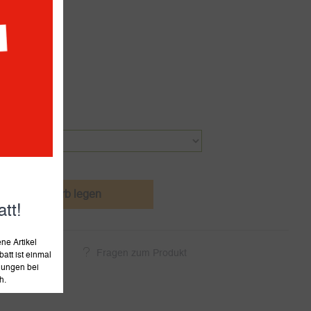
estellbar
den Warenkorb legen
tt!
e Artikel
ukt empfehlen
Fragen zum Produkt
att ist einmal
llungen bei
h.