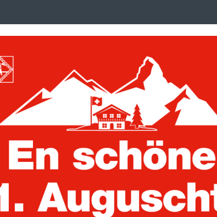
Search
suchen
term
:
ken, Postkarten und Briefe
Trading Cards
G Album Slim schwarz für 360 Trading Cards
TCG Album Slim
Cards
Artikelnummer:
369507