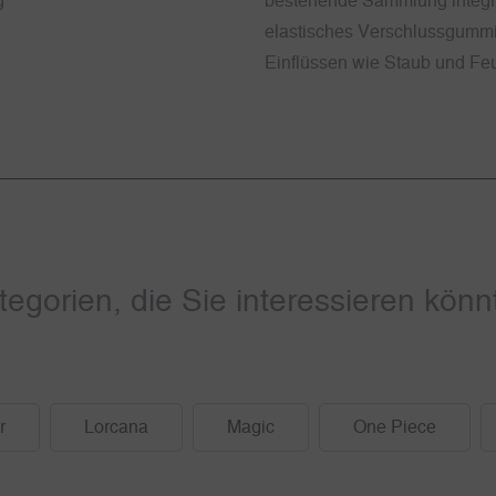
g
bestehende Sammlung integri
elastisches Verschlussgummi
Einflüssen wie Staub und Feuc
tegorien, die Sie interessieren könn
r
Lorcana
Magic
One Piece