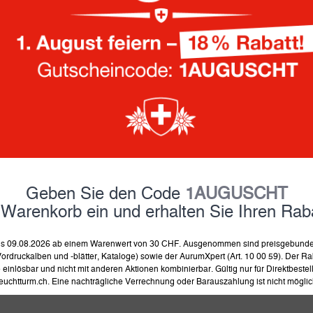
34.90
Fr.
inkl. MwSt und zzgl.
Versand
auf Lager, Lieferung in 4-8 
in 
Geben Sie den Code
1AUGUSCHT
Produkt merken
Prod
 Warenkorb ein und erhalten Sie Ihren Raba
 bis 09.08.2026 ab einem Warenwert von 30 CHF. Ausgenommen sind preisgebunden
ordruckalben und -blätter, Kataloge) sowie der AurumXpert (Art. 10 00 59). Der Rab
einlösbar und nicht mit anderen Aktionen kombinierbar. Gültig nur für Direktbeste
euchtturm.ch. Eine nachträgliche Verrechnung oder Barauszahlung ist nicht möglic