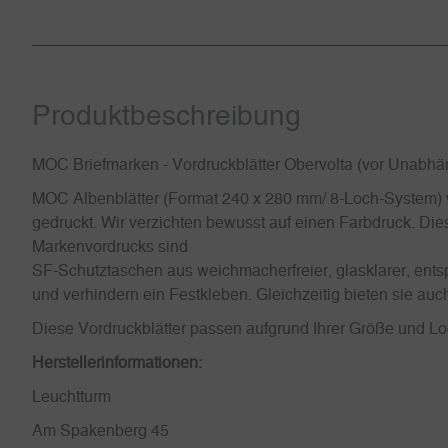
Produkt­beschreibung
MOC Briefmarken - Vordruckblätter Obervolta (vor Unabhä
MOC Albenblätter (Format 240 x 280 mm/ 8-Loch-System) w
gedruckt. Wir verzichten bewusst auf einen Farbdruck. Dies
Markenvordrucks sind
SF-Schutztaschen aus weichmacherfreier, glasklarer, entsp
und verhindern ein Festkleben. Gleichzeitig bieten sie a
Diese Vordruckblätter passen aufgrund Ihrer Größe und 
Herstellerinformationen:
Leuchtturm
Am Spakenberg 45