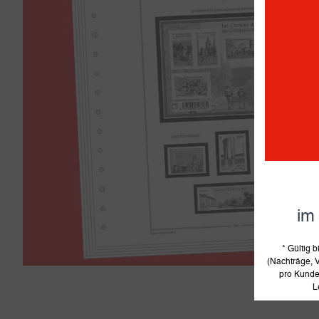
im
* Gültig
(Nachträge, V
pro Kunde 
L