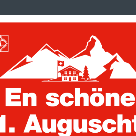
Search
suchen
term
:
ken, Postkarten und Briefe
Trading Cards
uckalben
Vordruckblätter
hängigkeit 1920-1931
MOC Vordruckb
Obervolta vor 
Artikelnummer:
337071