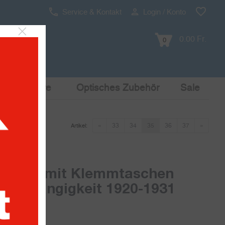
Service & Kontakt
Login / Konto
0.00 Fr.
0
Pop Culture
Optisches Zubehör
Sale
«
33
34
35
36
37
»
Artikel:
lätter mit Klemmtaschen
Unabhängigkeit 1920-1931