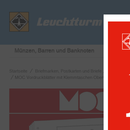
Münzen, Barren und Banknoten
Briefmar
Startseite
Briefmarken, Postkarten und Briefe
MOC Vordr
MOC Vordruckblätter mit Klemmtaschen Obervolta vor Unab