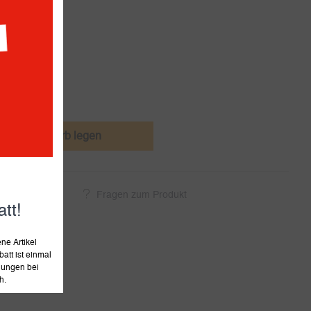
Werktagen
den Warenkorb legen
ukt empfehlen
Fragen zum Produkt
tt!
e Artikel
att ist einmal
llungen bei
h.