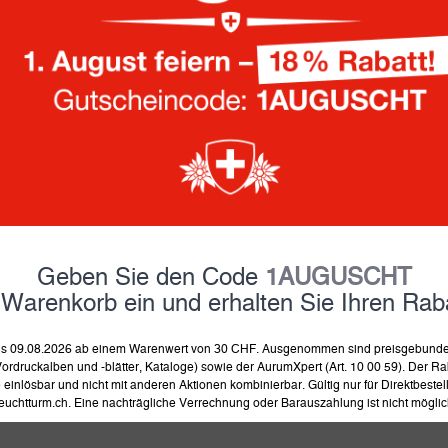
189.90
Fr.
inkl. MwSt und zzgl.
Versand
auf Lager, Lieferung in 4-8 
in 
Geben Sie den Code
1AUGUSCHT
Produkt merken
Prod
 Warenkorb ein und erhalten Sie Ihren Raba
 bis 09.08.2026 ab einem Warenwert von 30 CHF. Ausgenommen sind preisgebunden
ordruckalben und -blätter, Kataloge) sowie der AurumXpert (Art. 10 00 59). Der Rab
einlösbar und nicht mit anderen Aktionen kombinierbar. Gültig nur für Direktbeste
euchtturm.ch. Eine nachträgliche Verrechnung oder Barauszahlung ist nicht möglic