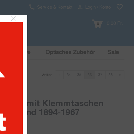
Service & Kontakt
Login / Konto
0.00 Fr.
0
Pop Culture
Optisches Zubehör
Sale
«
34
35
36
37
38
»
Artikel:
lätter mit Klemmtaschen
maliland 1894-1967