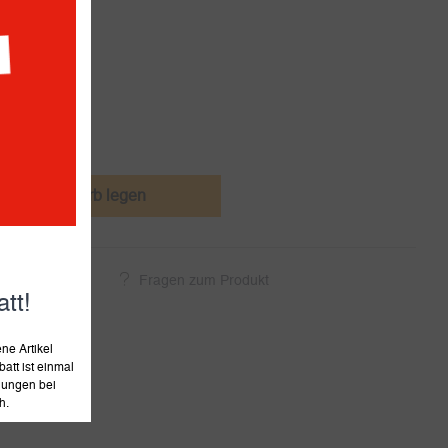
Werktagen
den Warenkorb legen
ukt empfehlen
Fragen zum Produkt
tt!
e Artikel
att ist einmal
llungen bei
h.