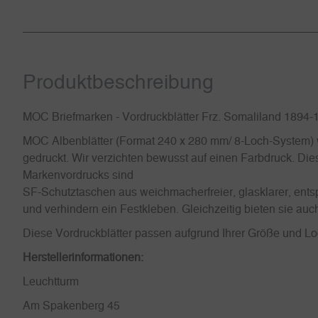
Produkt­beschreibung
MOC Briefmarken - Vordruckblätter Frz. Somaliland 1894-
MOC Albenblätter (Format 240 x 280 mm/ 8-Loch-System) w
gedruckt. Wir verzichten bewusst auf einen Farbdruck. Dies
Markenvordrucks sind
SF-Schutztaschen aus weichmacherfreier, glasklarer, entsp
und verhindern ein Festkleben. Gleichzeitig bieten sie a
Diese Vordruckblätter passen aufgrund Ihrer Größe und 
Herstellerinformationen:
Leuchtturm
Am Spakenberg 45