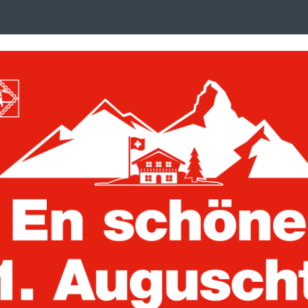
Search
suchen
term
:
ken, Postkarten und Briefe
Trading Cards
uckalben
Vordruckblätter
iland 1894-1967
MOC Vordruckb
Französisch-So
Artikelnummer:
332190