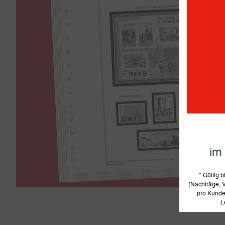
im
* Gültig
(Nachträge, V
pro Kunde 
L