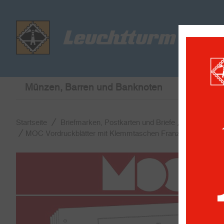
Münzen, Barren und Banknoten
Briefmar
Startseite
Briefmarken, Postkarten und Briefe
MOC Vordr
MOC Vordruckblätter mit Klemmtaschen Französisch-Somal