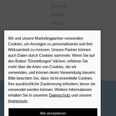
Über uns
Karriere
Presse
Katalog
Wir und unsere Marketingpartner verwenden
Händlerportal
Cookies, um Anzeigen zu personalisieren und ihre
Wirksamkeit zu messen. Unsere Partner können
auch Daten durch Cookies sammeln. Wenn Sie auf
Händlerverzeichnis
den Button "Einstellungen" klicken, erfahren Sie
mehr über die Arten von Cookies, die wir
Meinen Leuchtturm Händler finden
verwenden, und können deren Verwendung steuern.
Bitte beachten Sie, dass nicht-essentielle Cookies
Ihre ausdrückliche Zustimmung erfordern, bevor sie
verwendet werden können. Weitere Informationen
Schweiz - Deutsch
erhalten Sie in unserem
Datenschutz
und unserer
Impressum
.
Cookie-Einstellungen
Datenschutz
Barrierefreiheit
Sitemap
AGB
Kontakt
Widerrufsbelehrung
Alle akzeptieren