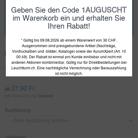
Geben Sie den Code
1AUGUSCHT
im Warenkorb ein und erhalten Sie
Ihren Rabatt!
* Gültig bis 09.08.2026 ab einem Warenwert von 30 CHF.
Ausgenommen sind preisgebundene Artikel (Nachträge,
Vordruckalben und -blätter, Kataloge) sowie der AurumXpert (Art. 10
Leuchtturm Vordruckblätter Vatikan
00 59). Der Rabatt ist einmal pro Kunde einlösbar und nicht mit
anderen Aktionen kombinierbar. Gültig nur für Direktbestellungen bei
Leuchtturm.ch. Eine nachträgliche Verrechnung oder Barauszahlung
Artikelnummer:
800347
ist nicht möglich.
27.90
Fr.
ab
inkl. MwSt und zzgl.
Versand
Ausführung:
Jahrgang: