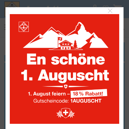
0
suchen
Alle Sammelwelten