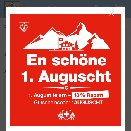
0
suchen
Alle Sammelwelten
Asien
Auswahl eingrenzen:
Land
Kontinente
Ausgabeform
Jahr
1862-1949
Leuchtturm Vordruckblätter mit
Klemmtaschen Hong-Kong / Hong Kong