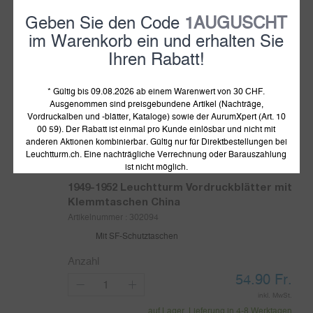
China
Artikelnummer :
338139
Geben Sie den Code
1AUGUSCHT
Mit SF-Schutztaschen
im Warenkorb ein und erhalten Sie
Ihren Rabatt!
Anzahl
94.90
Fr.
* Gültig bis 09.08.2026 ab einem Warenwert von 30 CHF.
inkl. MwSt.
Ausgenommen sind preisgebundene Artikel (Nachträge,
auf Lager, Lieferung in 4-8 Werktagen
Vordruckalben und -blätter, Kataloge) sowie der AurumXpert (Art. 10
00 59). Der Rabatt ist einmal pro Kunde einlösbar und nicht mit
in den Warenkorb legen
anderen Aktionen kombinierbar. Gültig nur für Direktbestellungen bei
Leuchtturm.ch. Eine nachträgliche Verrechnung oder Barauszahlung
ist nicht möglich.
1949-1952
Leuchtturm Vordruckblätter mit
Klemmtaschen China
Artikelnummer :
302094
Mit SF-Schutztaschen
Anzahl
54.90
Fr.
inkl. MwSt.
auf Lager, Lieferung in 4-8 Werktagen