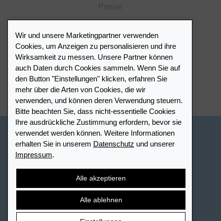
Presse
Katalog
Wir und unsere Marketingpartner verwenden
Händlerportal
Cookies, um Anzeigen zu personalisieren und ihre
Wirksamkeit zu messen. Unsere Partner können
auch Daten durch Cookies sammeln. Wenn Sie auf
Händlerverzeichnis
den Button "Einstellungen" klicken, erfahren Sie
mehr über die Arten von Cookies, die wir
Meinen Leuchtturm Händler finden
verwenden, und können deren Verwendung steuern.
Bitte beachten Sie, dass nicht-essentielle Cookies
Ihre ausdrückliche Zustimmung erfordern, bevor sie
verwendet werden können. Weitere Informationen
Schweiz - Deutsch
erhalten Sie in unserem
Datenschutz
und unserer
Impressum
.
Cookie-Einstellungen
Datenschutz
Barrierefreiheit
Sitemap
AGB
Kontakt
Widerrufsbelehrung
Alle akzeptieren
Vertrag widerrufen
Alle ablehnen