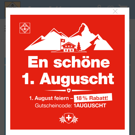
0
suchen
Alle Sammelwelten