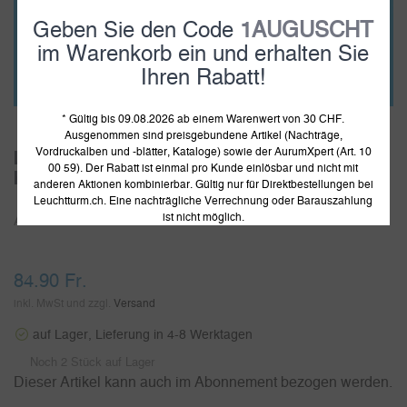
Geben Sie den Code
1AUGUSCHT
im Warenkorb ein und erhalten Sie
Ihren Rabatt!
* Gültig bis 09.08.2026 ab einem Warenwert von 30 CHF.
Ausgenommen sind preisgebundene Artikel (Nachträge,
Vordruckalben und -blätter, Kataloge) sowie der AurumXpert (Art. 10
Leuchtturm Vordruckblätter mit
00 59). Der Rabatt ist einmal pro Kunde einlösbar und nicht mit
Klemmtaschen Réunion 1949-1974
anderen Aktionen kombinierbar. Gültig nur für Direktbestellungen bei
Leuchtturm.ch. Eine nachträgliche Verrechnung oder Barauszahlung
ist nicht möglich.
Artikelnummer:
313935
84.90
Fr.
inkl. MwSt und zzgl.
Versand
auf Lager, Lieferung in 4-8 Werktagen
Noch 2 Stück auf Lager
Dieser Artikel kann auch im Abonnement bezogen werden.