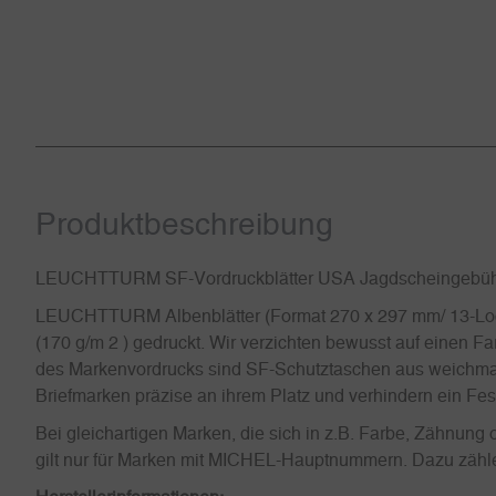
Produkt­beschreibung
LEUCHTTURM SF-Vordruckblätter USA Jagdscheingeb
LEUCHTTURM Albenblätter (Format 270 x 297 mm/ 13-Loch-
(170 g/m 2 ) gedruckt. Wir verzichten bewusst auf einen Fa
des Markenvordrucks sind SF-Schutztaschen aus weichmacher
Briefmarken präzise an ihrem Platz und verhindern ein Fe
Bei gleichartigen Marken, die sich in z.B. Farbe, Zähnun
gilt nur für Marken mit MICHEL-Hauptnummern. Dazu zählen 