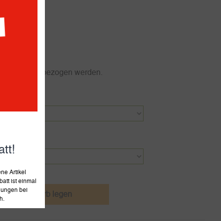
Werktagen
 Abonnement bezogen werden.
tt!
e Artikel
att ist einmal
llungen bei
den Warenkorb legen
h.