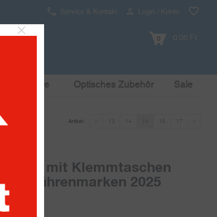
Service & Kontakt
Login / Konto
0.00 Fr.
0
Pop Culture
Optisches Zubehör
Sale
«
13
14
15
16
17
»
Artikel:
chtrag mit Klemmtaschen
n-Gebührenmarken 2025