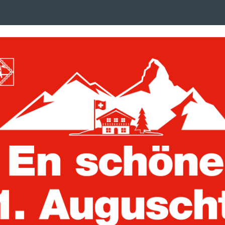
Search
suchen
term
:
ken, Postkarten und Briefe
Trading Cards
 Vordruckalben
Vordruckblätter
Amerika
Gebührenmarken 2025
Leuchtturm Na
USA Jagdschei
Artikelnummer:
100456