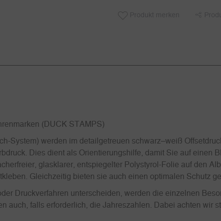
Produkt merken
Prod
ührenmarken (DUCK STAMPS)
System) werden im detailgetreuen schwarz–weiß Offsetdrucka
rbdruck. Dies dient als Orientierungshilfe, damit Sie auf einen
freier, glasklarer, entspiegelter Polystyrol-Folie auf den Al
stkleben. Gleichzeitig bieten sie auch einen optimalen Schutz
g oder Druckverfahren unterscheiden, werden die einzelnen Beso
auch, falls erforderlich, die Jahreszahlen. Dabei achten wir s