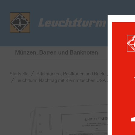
Münzen, Barren und Banknoten
Briefmar
Startseite
Briefmarken, Postkarten und Briefe
Leuchtturm
Leuchtturm Nachtrag mit Klemmtaschen USA Jagdschein-