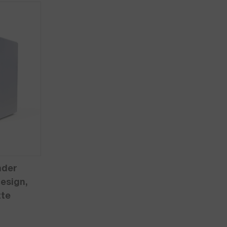
nder
Design,
tte