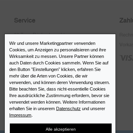
Service
Zahl
30 Tage Rückgaberecht
Rech
Wir und unsere Marketingpartner verwenden
Kostenlose Rücksendung in CH
Vorka
Cookies, um Anzeigen zu personalisieren und ihre
SSL-Verschlüsselung
Wirksamkeit zu messen. Unsere Partner können
auch Daten durch Cookies sammeln. Wenn Sie auf
FAQ
den Button "Einstellungen" klicken, erfahren Sie
mehr über die Arten von Cookies, die wir
verwenden, und können deren Verwendung steuern.
Bitte beachten Sie, dass nicht-essentielle Cookies
Ihre ausdrückliche Zustimmung erfordern, bevor sie
Händlerverzeichnis
verwendet werden können. Weitere Informationen
erhalten Sie in unserem
Datenschutz
und unserer
Impressum
.
Meinen Leuchtturm Händler finden
Alle akzeptieren