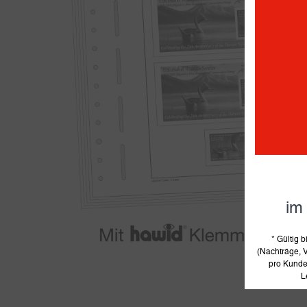
im
* Gültig
(Nachträge, V
pro Kunde 
L