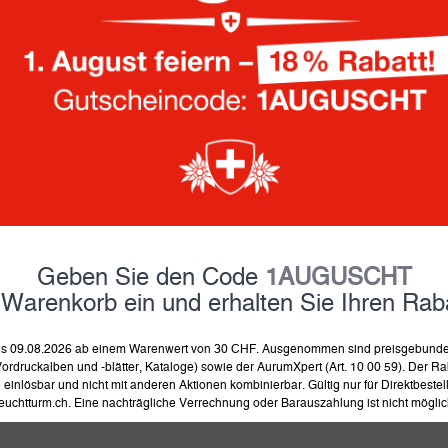
14.90 Fr.
inkl. MwSt und zzgl.
Versand
auf Lager, Lieferung in 4-8 
Dieser Artikel kann auch im
Ausführung:
Geben Sie den Code
1AUGUSCHT
Jahrgang:
 Warenkorb ein und erhalten Sie Ihren Raba
 bis 09.08.2026 ab einem Warenwert von 30 CHF. Ausgenommen sind preisgebunden
ordruckalben und -blätter, Kataloge) sowie der AurumXpert (Art. 10 00 59). Der Rab
einlösbar und nicht mit anderen Aktionen kombinierbar. Gültig nur für Direktbeste
in 
euchtturm.ch. Eine nachträgliche Verrechnung oder Barauszahlung ist nicht möglic