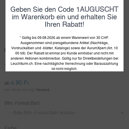
Geben Sie den Code
1AUGUSCHT
im Warenkorb ein und erhalten Sie
Ihren Rabatt!
1
2
3
4
5
* Gültig bis 09.08.2026 ab einem Warenwert von 30 CHF.
Ausgenommen sind preisgebundene Artikel (Nachträge,
Vordruckalben und -blätter, Kataloge) sowie der AurumXpert (Art. 10
hawid Zuschnitte
00 59). Der Rabatt ist einmal pro Kunde einlösbar und nicht mit
anderen Aktionen kombinierbar. Gültig nur für Direktbestellungen bei
Leuchtturm.ch. Eine nachträgliche Verrechnung oder Barauszahlung
Artikelnummer:
801463
ist nicht möglich.
4.90
Fr.
ab
inkl. MwSt und zzgl.
Versand
Bfm.-Format BxH:
Farbe: