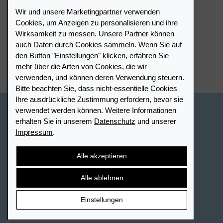
Wir und unsere Marketingpartner verwenden
Händlerportal
Cookies, um Anzeigen zu personalisieren und ihre
Wirksamkeit zu messen. Unsere Partner können
auch Daten durch Cookies sammeln. Wenn Sie auf
Händlerverzeichnis
den Button "Einstellungen" klicken, erfahren Sie
mehr über die Arten von Cookies, die wir
Meinen Leuchtturm Händler finden
verwenden, und können deren Verwendung steuern.
Bitte beachten Sie, dass nicht-essentielle Cookies
Ihre ausdrückliche Zustimmung erfordern, bevor sie
verwendet werden können. Weitere Informationen
Schweiz - Deutsch
erhalten Sie in unserem
Datenschutz
und unserer
Impressum
.
Cookie-Einstellungen
Datenschutz
Barrierefreiheit
Sitemap
AGB
Kontakt
Widerrufsbelehrung
Alle akzeptieren
Vertrag widerrufen
Alle ablehnen
Einstellungen
© 2026 LEUCHTTURM. Alle Rechte vorbehalten.