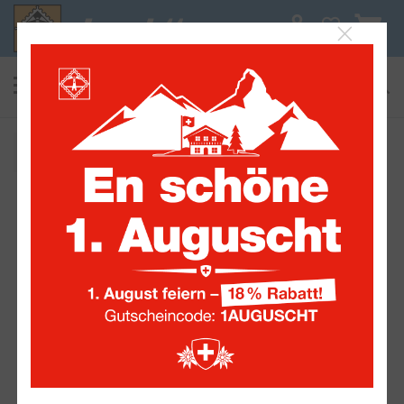
0
suchen
Alle Sammelwelten