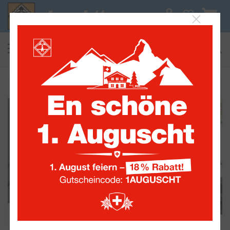
0
suchen
Alle Sammelwelten