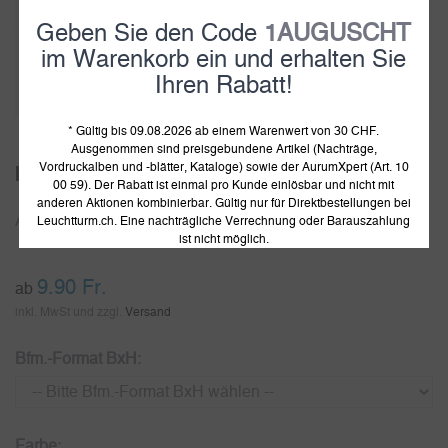
Geben Sie den Code
1AUGUSCHT
im Warenkorb ein und erhalten Sie
Ihren Rabatt!
1
2
3
* Gültig bis 09.08.2026 ab einem Warenwert von 30 CHF.
Ausgenommen sind preisgebundene Artikel (Nachträge,
Vordruckalben und -blätter, Kataloge) sowie der AurumXpert (Art. 10
hawid Streifen
00 59). Der Rabatt ist einmal pro Kunde einlösbar und nicht mit
anderen Aktionen kombinierbar. Gültig nur für Direktbestellungen bei
Leuchtturm.ch. Eine nachträgliche Verrechnung oder Barauszahlung
Artikelnummer:
801459
ist nicht möglich.
9.90
Fr.
ab
inkl. MwSt und zzgl.
Versand
Bfm.-Format BxH:
Farbe: