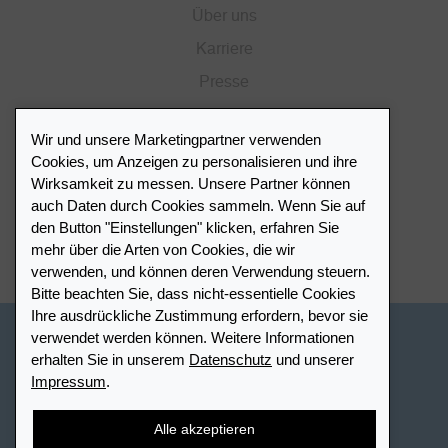
Über uns
Karriere
Presse
Katalog
Wir und unsere Marketingpartner verwenden
Händlerportal
Cookies, um Anzeigen zu personalisieren und ihre
Wirksamkeit zu messen. Unsere Partner können
auch Daten durch Cookies sammeln. Wenn Sie auf
Händlerverzeichnis
den Button "Einstellungen" klicken, erfahren Sie
mehr über die Arten von Cookies, die wir
Meinen Leuchtturm Händler finden
verwenden, und können deren Verwendung steuern.
Bitte beachten Sie, dass nicht-essentielle Cookies
Ihre ausdrückliche Zustimmung erfordern, bevor sie
verwendet werden können. Weitere Informationen
Schweiz - Deutsch
erhalten Sie in unserem
Datenschutz
und unserer
Impressum
.
Cookie-Einstellungen
Datenschutz
Barrierefreiheit
Sitemap
AGB
Kontakt
Widerrufsbelehrung
Alle akzeptieren