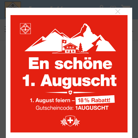
0
suchen
Alle Sammelwelten