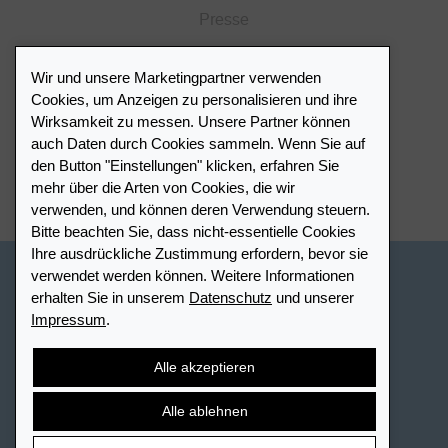
Presse
Katalog
Wir und unsere Marketingpartner verwenden
Händlerportal
Cookies, um Anzeigen zu personalisieren und ihre
Wirksamkeit zu messen. Unsere Partner können
auch Daten durch Cookies sammeln. Wenn Sie auf
Händlerverzeichnis
den Button "Einstellungen" klicken, erfahren Sie
mehr über die Arten von Cookies, die wir
Meinen Leuchtturm Händler finden
verwenden, und können deren Verwendung steuern.
Bitte beachten Sie, dass nicht-essentielle Cookies
Ihre ausdrückliche Zustimmung erfordern, bevor sie
verwendet werden können. Weitere Informationen
Schweiz - Deutsch
erhalten Sie in unserem
Datenschutz
und unserer
Impressum
.
Cookie-Einstellungen
Datenschutz
Barrierefreiheit
Sitemap
AGB
Kontakt
Widerrufsbelehrung
Alle akzeptieren
Vertrag widerrufen
Alle ablehnen