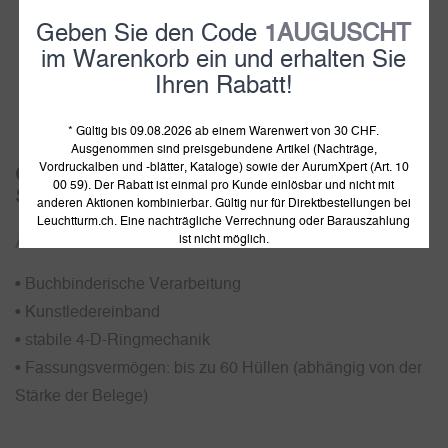
Geben Sie den Code
1AUGUSCHT
im Warenkorb ein und erhalten Sie
Ihren Rabatt!
1
2
3
* Gültig bis 09.08.2026 ab einem Warenwert von 30 CHF.
Ausgenommen sind preisgebundene Artikel (Nachträge,
Vordruckalben und -blätter, Kataloge) sowie der AurumXpert (Art. 10
Grande Ringbinder, im Classic Design inkl.
00 59). Der Rabatt ist einmal pro Kunde einlösbar und nicht mit
Schutzkassette
anderen Aktionen kombinierbar. Gültig nur für Direktbestellungen bei
Leuchtturm.ch. Eine nachträgliche Verrechnung oder Barauszahlung
ist nicht möglich.
Artikelnummer:
800224
• Buchbinderische Verarbeitung
• Kunstledereinband
• stabile 4-D-Ringmechanik
• Fassungsvermögen: bis zu 60 Hüllen (abhängig von der
Stärke der Belege)