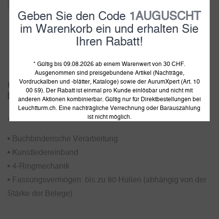
Geben Sie den Code
1AUGUSCHT
im Warenkorb ein und erhalten Sie
Ihren Rabatt!
1
2
* Gültig bis 09.08.2026 ab einem Warenwert von 30 CHF.
Ausgenommen sind preisgebundene Artikel (Nachträge,
Vordruckalben und -blätter, Kataloge) sowie der AurumXpert (Art. 10
Grande Gigant Ringbinder im Classic
00 59). Der Rabatt ist einmal pro Kunde einlösbar und nicht mit
Design, inkl. Schutzkassette
anderen Aktionen kombinierbar. Gültig nur für Direktbestellungen bei
Leuchtturm.ch. Eine nachträgliche Verrechnung oder Barauszahlung
ist nicht möglich.
Artikelnummer:
800227
• Buchbinderische Verarbeitung
• Kunstledereinband
• 4-Ringmechanik
• Fassungsvermögen: bis zu 80 Hüllen (abhängig von der
Stärke der Belege)