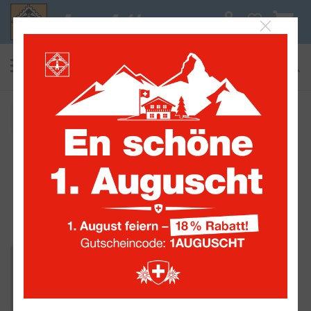
0
suchen
Alle Sammelwelten