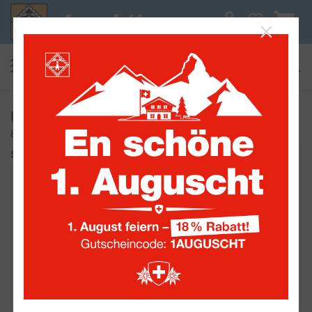
0
suchen
Alle Sammelwelten
Urlaubspostkarten & Ansichtskarten
8 Artikel
Sortieren nach:
20%
20%
20%
1
2
1
2
3