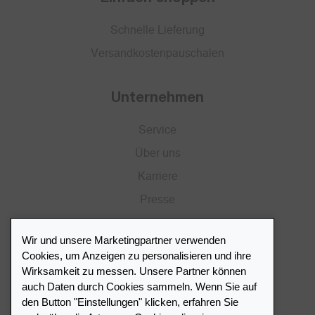
Schnelle Lieferung
Versandkostenpauschalen
Unternehmen
Service
Über uns
Karriere
Presse
Katalog
Wir und unsere Marketingpartner verwenden
Händlerportal
Cookies, um Anzeigen zu personalisieren und ihre
Wirksamkeit zu messen. Unsere Partner können
auch Daten durch Cookies sammeln. Wenn Sie auf
Händlerverzeichnis
den Button "Einstellungen" klicken, erfahren Sie