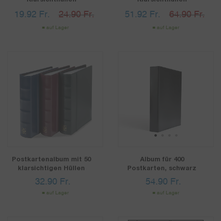
19.92
Fr.
24.90 Fr.
51.92
Fr.
64.90 Fr.
auf Lager
auf Lager
1
2
3
4
Postkartenalbum mit 50
Album für 400
klarsichtigen Hüllen
Postkarten, schwarz
32.90
Fr.
54.90
Fr.
auf Lager
auf Lager