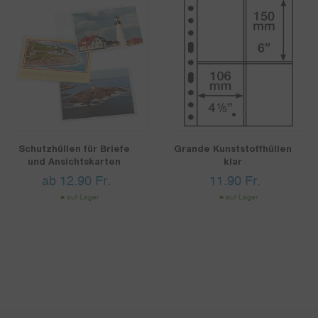
1
2
Schutzhüllen für Briefe
Grande Kunststoffhüllen
und Ansichtskarten
klar
ab
12.90
Fr.
11.90
Fr.
auf Lager
auf Lager