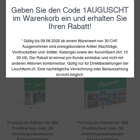
Postkarten Album für 200
Postkarten Album für 600
Geben Sie den Code
1AUGUSCHT
Postkarten, inkl. 50
Postkarten, inkl. 50
festeingebundenen
festeingebundenen
im Warenkorb ein und erhalten Sie
Klarsichthüllen
Klarsichthüllen
Ihren Rabatt!
19.92
Fr.
24.90 Fr.
51.92
Fr.
64.90 Fr.
auf Lager
auf Lager
* Gültig bis 09.08.2026 ab einem Warenwert von 30 CHF.
Ausgenommen sind preisgebundene Artikel (Nachträge,
Vordruckalben und -blätter, Kataloge) sowie der AurumXpert (Art. 10
00 59). Der Rabatt ist einmal pro Kunde einlösbar und nicht mit
20%
20%
anderen Aktionen kombinierbar. Gültig nur für Direktbestellungen bei
Leuchtturm.ch. Eine nachträgliche Verrechnung oder Barauszahlung
ist nicht möglich.
1
2
3
1
2
Postcards Album für 200
Postcards Album für 600
Postkarten, inkl. 50
Postkarten, inkl. 50
festeingebundenen
festeingebundenen
Klarsichthüllen
Klarsichthüllen