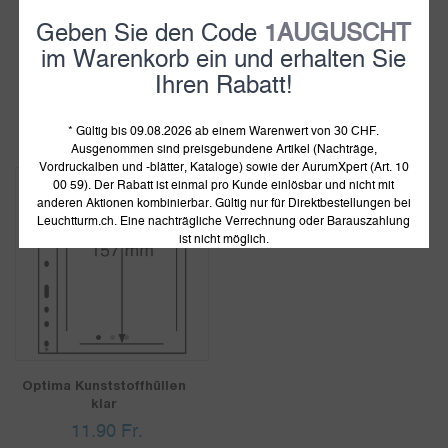
Ersttagsblatt-Album,
Leuchtturm
Geben Sie den Code
1AUGUSCHT
inkl. 50 Klarsichthüllen,
Blankoblätter, 1er
blau
Einteilung, für ETBs,
im Warenkorb ein und erhalten Sie
10er Pack
32.90
Fr.
Ihren Rabatt!
37.90
Fr.
auf Lager
auf Lager
* Gültig bis 09.08.2026 ab einem Warenwert von 30 CHF.
Ausgenommen sind preisgebundene Artikel (Nachträge,
Vordruckalben und -blätter, Kataloge) sowie der AurumXpert (Art. 10
00 59). Der Rabatt ist einmal pro Kunde einlösbar und nicht mit
anderen Aktionen kombinierbar. Gültig nur für Direktbestellungen bei
Leuchtturm.ch. Eine nachträgliche Verrechnung oder Barauszahlung
ist nicht möglich.
1
2
3
Optima Kunststoffhüllen
klar
11.90
Fr.