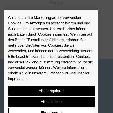
Presse
Katalog
Wir und unsere Marketingpartner verwenden
Händlerportal
Cookies, um Anzeigen zu personalisieren und ihre
Wirksamkeit zu messen. Unsere Partner können
auch Daten durch Cookies sammeln. Wenn Sie auf
Händlerverzeichnis
den Button "Einstellungen" klicken, erfahren Sie
mehr über die Arten von Cookies, die wir
Meinen Leuchtturm Händler finden
verwenden, und können deren Verwendung steuern.
Bitte beachten Sie, dass nicht-essentielle Cookies
Ihre ausdrückliche Zustimmung erfordern, bevor sie
verwendet werden können. Weitere Informationen
Schweiz - Deutsch
erhalten Sie in unserem
Datenschutz
und unserer
Impressum
.
Cookie-Einstellungen
Datenschutz
Barrierefreiheit
Sitemap
AGB
Kontakt
Widerrufsbelehrung
Alle akzeptieren
Vertrag widerrufen
Alle ablehnen
Einstellungen
© 2026 LEUCHTTURM. Alle Rechte vorbehalten.