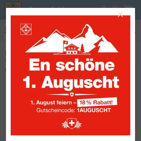
0
suchen
Alle Sammelwelten
Ersttagsblätter
3 Artikel
Sortieren nach:
1
2
1
2