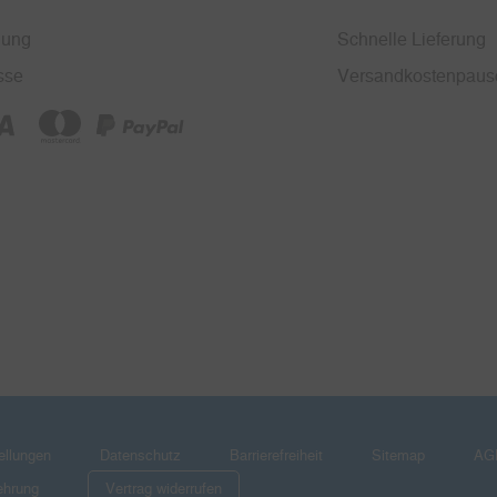
nung
Schnelle Lieferung
sse
Versandkostenpaus
ellungen
Datenschutz
Barrierefreiheit
Sitemap
AG
ehrung
Vertrag widerrufen