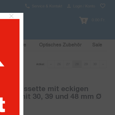
Service & Kontakt
Login / Konto
0.00 Fr.
0
Pop Culture
Optisches Zubehör
Sale
«
26
27
28
29
30
»
Artikel:
 Münzkassette mit eckigen
nzen mit 30, 39 und 48 mm Ø