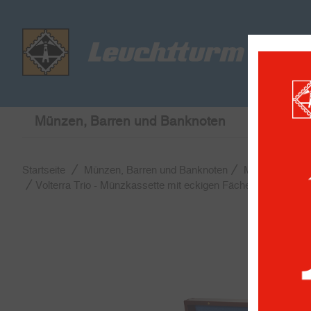
Münzen, Barren und Banknoten
Briefmar
Startseite
Münzen, Barren und Banknoten
Münzkassette
Volterra Trio - Münzkassette mit eckigen Fächern für Münz