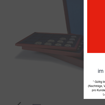
im
* Gültig
(Nachträge, V
pro Kunde 
L