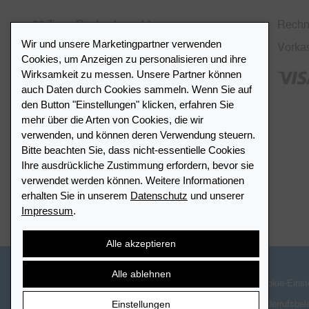
30 Tage Rückgaberecht
Rech
Wir und unsere Marketingpartner verwenden
Kostenlose Rücksendung in CH
Vorka
Cookies, um Anzeigen zu personalisieren und ihre
SSL-Verschlüsselung
Wirksamkeit zu messen. Unsere Partner können
auch Daten durch Cookies sammeln. Wenn Sie auf
FAQ
den Button "Einstellungen" klicken, erfahren Sie
mehr über die Arten von Cookies, die wir
verwenden, und können deren Verwendung steuern.
Bitte beachten Sie, dass nicht-essentielle Cookies
Ihre ausdrückliche Zustimmung erfordern, bevor sie
Händlerverzeichnis
verwendet werden können. Weitere Informationen
erhalten Sie in unserem
Datenschutz
und unserer
Impressum
.
Meinen Leuchtturm Händler finden
Alle akzeptieren
Alle ablehnen
© 2026 LEUCHTTURM. Alle Rechte vorbehalten.
Cookie-Einst
Einstellungen
Widerrufsbel