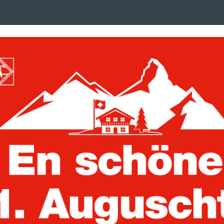
Search
suchen
term
:
ken, Postkarten und Briefe
Trading Cards
n
Volterra (Holz-Design)
en mit 30, 39 und 48 mm Ø
Volterra Trio -
Fächern für Mü
Artikelnummer:
308045