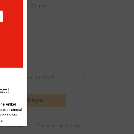
 48 mm, 39 mm, 30 mm
Werktagen
tt!
den Warenkorb legen
e Artikel
att ist einmal
llungen bei
h.
ukt empfehlen
Fragen zum Produkt