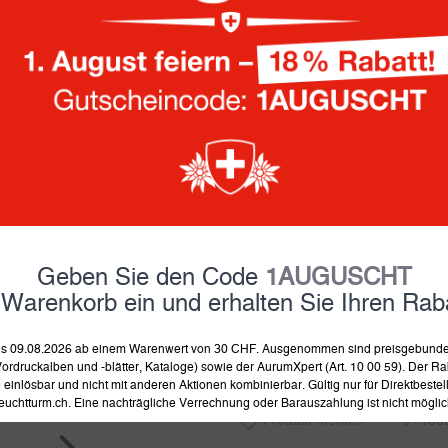
• Innendurchmesser Felder:
104.90 Fr.
inkl. MwSt und zzgl.
Versand
auf Lager, Lieferung in 4-8 
Ausführung:
Geben Sie den Code
1AUGUSCHT
 Warenkorb ein und erhalten Sie Ihren Raba
in 
 bis 09.08.2026 ab einem Warenwert von 30 CHF. Ausgenommen sind preisgebunden
ordruckalben und -blätter, Kataloge) sowie der AurumXpert (Art. 10 00 59). Der Rab
einlösbar und nicht mit anderen Aktionen kombinierbar. Gültig nur für Direktbeste
euchtturm.ch. Eine nachträgliche Verrechnung oder Barauszahlung ist nicht möglic
Produkt merken
Prod