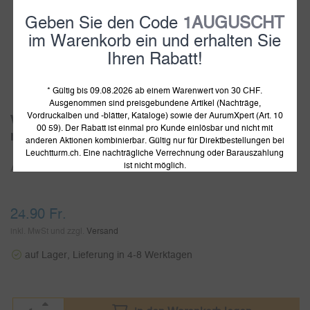
Geben Sie den Code
1AUGUSCHT
im Warenkorb ein und erhalten Sie
Ihren Rabatt!
1
2
* Gültig bis 09.08.2026 ab einem Warenwert von 30 CHF.
Ausgenommen sind preisgebundene Artikel (Nachträge,
Vordruckalben und -blätter, Kataloge) sowie der AurumXpert (Art. 10
Volterra Münzetui für eine Münze bis 41
00 59). Der Rabatt ist einmal pro Kunde einlösbar und nicht mit
mm Ø
anderen Aktionen kombinierbar. Gültig nur für Direktbestellungen bei
Leuchtturm.ch. Eine nachträgliche Verrechnung oder Barauszahlung
ist nicht möglich.
Artikelnummer:
309490
24.90
Fr.
inkl. MwSt und zzgl.
Versand
auf Lager, Lieferung in 4-8 Werktagen