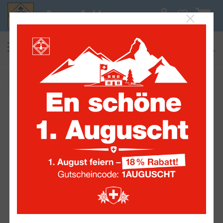
0
suchen
Alle Sammelwelten