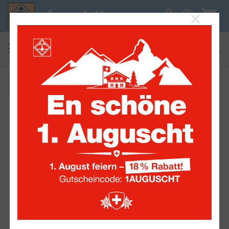
0
suchen
Alle Sammelwelten