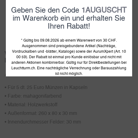
Geben Sie den Code
1AUGUSCHT
im Warenkorb ein und erhalten Sie
Ihren Rabatt!
1
2
* Gültig bis 09.08.2026 ab einem Warenwert von 30 CHF.
Ausgenommen sind preisgebundene Artikel (Nachträge,
Vordruckalben und -blätter, Kataloge) sowie der AurumXpert (Art. 10
Volterra Münzetui für 5 dt. 25 Euro
00 59). Der Rabatt ist einmal pro Kunde einlösbar und nicht mit
Münzen „Weihnachten" in Kapseln
anderen Aktionen kombinierbar. Gültig nur für Direktbestellungen bei
Leuchtturm.ch. Eine nachträgliche Verrechnung oder Barauszahlung
ist nicht möglich.
Artikelnummer:
365576
• Für 5 dt. 25 Euro Münzen in Kapseln
• Farbe: mahagonifarbend
• Material: Holzwerkstoff
• Außenformat: 260 x 80 x 30 mm
• Innendurchmesser Felder: 30 mm