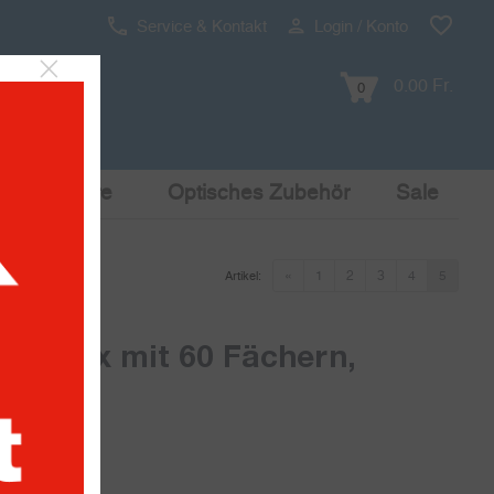
Service & Kontakt
Login / Konto
0.00 Fr.
0
Pop Culture
Optisches Zubehör
Sale
«
1
2
3
4
5
Artikel:
elbox mit 60 Fächern,
60 Fächern