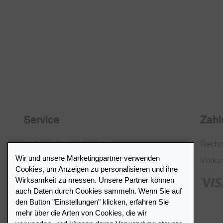
Service
Zahl
30 Tage Rückgaberecht
Rech
Wir und unsere Marketingpartner verwenden
Kostenlose Rücksendung in CH
Vorka
Cookies, um Anzeigen zu personalisieren und ihre
SSL-Verschlüsselung
Wirksamkeit zu messen. Unsere Partner können
auch Daten durch Cookies sammeln. Wenn Sie auf
FAQ
den Button "Einstellungen" klicken, erfahren Sie
mehr über die Arten von Cookies, die wir