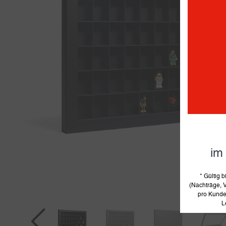
im
* Gültig
(Nachträge, V
pro Kunde 
L