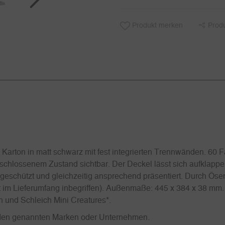
Produkt merken
Prod
arton in matt schwarz mit fest integrierten Trennwänden. 60 Fä
chlossenem Zustand sichtbar. Der Deckel lässt sich aufklappen,
geschützt und gleichzeitig ansprechend präsentiert. Durch Ösen
ht im Lieferumfang inbegriffen). Außenmaße: 445 x 384 x 38 mm.
 und Schleich Mini Creatures*.
it den genannten Marken oder Unternehmen.