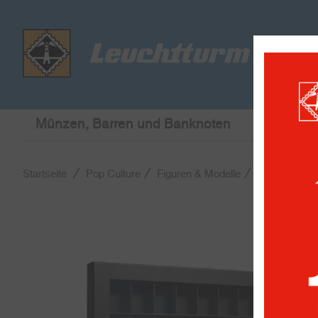
Münzen, Barren und Banknoten
Briefmar
Startseite
Pop Culture
Figuren & Modelle
Showcase Sa