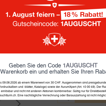
• Stabiler Karton mit fest e
• 60 Fächer im Format 50 x 
• Aufklappbarer Deckel mit g
• Unauffälliger Magnetversch
• Durch Ösen auf der Rücksei
• Außenformat: 445 x 384 x
34.90
Fr.
Geben Sie den Code
1AUGUSCHT
inkl. MwSt und zzgl.
Versand
 Warenkorb ein und erhalten Sie Ihren Raba
lieferbar ab 11.8.2026, jetzt b
Was bedeutet das?
 bis 09.08.2026 ab einem Warenwert von 30 CHF. Ausgenommen sind preisgebunden
ordruckalben und -blätter, Kataloge) sowie der AurumXpert (Art. 10 00 59). Der Rab
einlösbar und nicht mit anderen Aktionen kombinierbar. Gültig nur für Direktbeste
euchtturm.ch. Eine nachträgliche Verrechnung oder Barauszahlung ist nicht möglic
in 