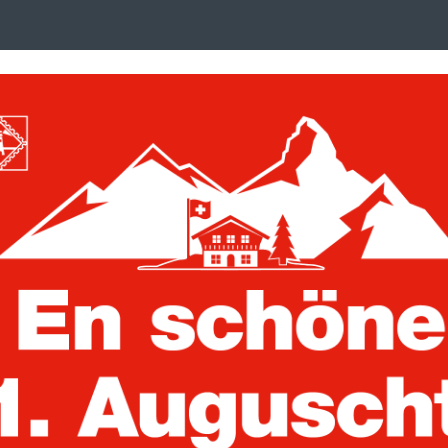
Search
suchen
term
:
ken, Postkarten und Briefe
Trading Cards
mmelbox mit 60 Fächern, schwarz
Showcase Samm
schwarz
Artikelnummer:
373295
Showcase Sammelbox - Mit 