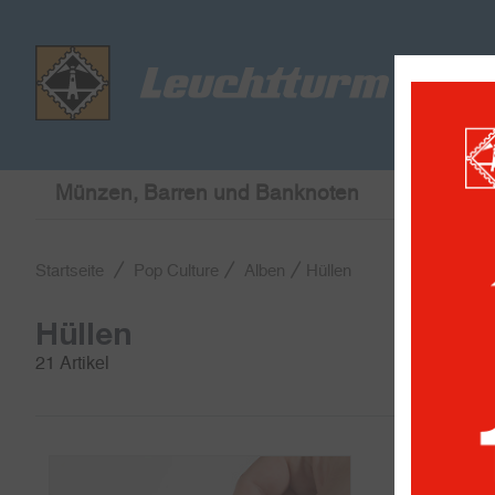
Münzen, Barren und Banknoten
Briefmar
Startseite
Pop Culture
Alben
Hüllen
Hüllen
21 Artikel