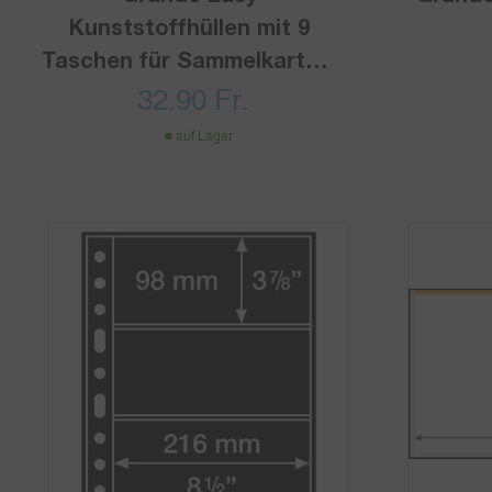
Kunststoffhüllen mit 9
Taschen für Sammelkarten,
PP, klar, 50er Pack
32.90
Fr.
auf Lager