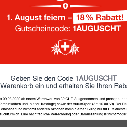
Geben Sie den Code
1AUGUSCHT
 Kunststoffhüllen
Schutztasche f
 Warenkorb ein und erhalten Sie Ihren Raba
42 Kronkorken /
Medaillen, Orden
pagner-Deckel,
Ehrenzeichen bis zu
 bis 09.08.2026 ab einem Warenwert von 30 CHF. Ausgenommen sind preisgebunden
warz (5er Pack)
mm, 50er-Pac
ordruckalben und -blätter, Kataloge) sowie der AurumXpert (Art. 10 00 59). Der Rab
32.90
Fr.
22.90
Fr.
einlösbar und nicht mit anderen Aktionen kombinierbar. Gültig nur für Direktbeste
euchtturm.ch. Eine nachträgliche Verrechnung oder Barauszahlung ist nicht möglic
lieferbar ab 19.8.2026
auf Lager