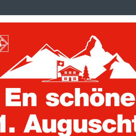
Search
suchen
term
:
ken, Postkarten und Briefe
Trading Cards