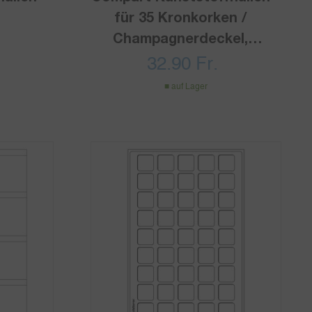
für 35 Kronkorken /
Champagnerdeckel,
schwarz (5er Pack)
32.90
Fr.
auf Lager