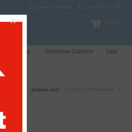
Service & Kontakt
Login / Konto
0.00 Fr.
0
Pop Culture
Optisches Zubehör
Sale
Sortieren nach: