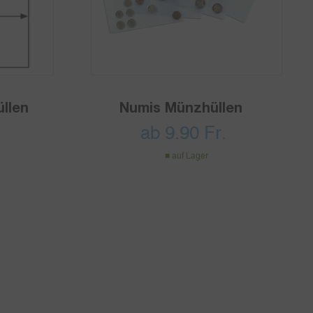
üllen
Numis Münzhüllen
ab
9.90
Fr.
auf Lager