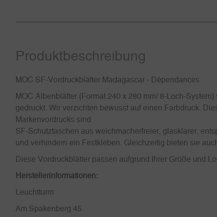
Produkt­beschreibung
MOC SF-Vordruckblätter Madagascar - Dépendances
MOC Albenblätter (Format 240 x 280 mm/ 8-Loch-System) w
gedruckt. Wir verzichten bewusst auf einen Farbdruck. Dies
Markenvordrucks sind
SF-Schutztaschen aus weichmacherfreier, glasklarer, entsp
und verhindern ein Festkleben. Gleichzeitig bieten sie a
Diese Vordruckblätter passen aufgrund Ihrer Größe und 
Herstellerinformationen:
Leuchtturm
Am Spakenberg 45