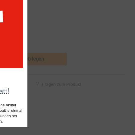
Werktagen
den Warenkorb legen
ukt empfehlen
Fragen zum Produkt
tt!
e Artikel
att ist einmal
llungen bei
h.