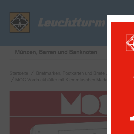
Münzen, Barren und Banknoten
Briefmar
Startseite
Briefmarken, Postkarten und Briefe
MOC Vordr
MOC Vordruckblätter mit Klemmtaschen Madagascar - Dép