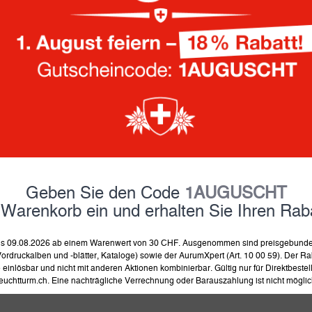
29.90
Fr.
inkl. MwSt und zzgl.
Versand
auf Lager, Lieferung in 4-8 
in 
Geben Sie den Code
1AUGUSCHT
Produkt merken
Prod
 Warenkorb ein und erhalten Sie Ihren Raba
 bis 09.08.2026 ab einem Warenwert von 30 CHF. Ausgenommen sind preisgebunden
ordruckalben und -blätter, Kataloge) sowie der AurumXpert (Art. 10 00 59). Der Rab
einlösbar und nicht mit anderen Aktionen kombinierbar. Gültig nur für Direktbeste
euchtturm.ch. Eine nachträgliche Verrechnung oder Barauszahlung ist nicht möglic