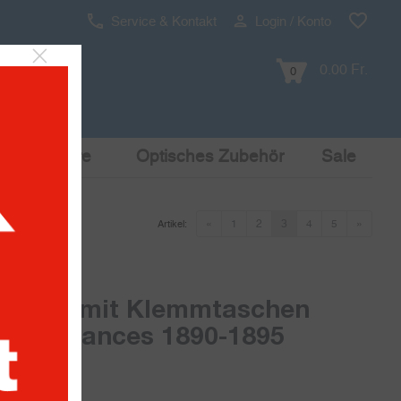
Service & Kontakt
Login / Konto
0.00 Fr.
0
Pop Culture
Optisches Zubehör
Sale
«
1
2
3
4
5
»
Artikel:
lätter mit Klemmtaschen
Dépendances 1890-1895