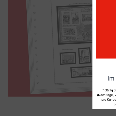
im
* Gültig
(Nachträge, V
pro Kunde 
L