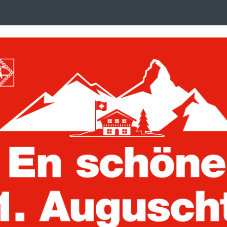
Search
suchen
term
:
ken, Postkarten und Briefe
Trading Cards
uckalben
Vordruckblätter
endances 1890-1895
MOC Vordruckb
Madagascar - 
Artikelnummer:
341296