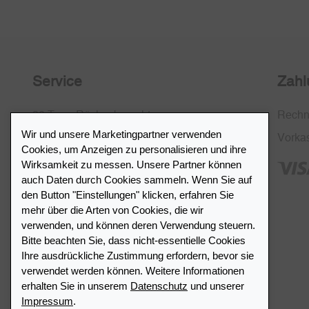
Service
Zahl
30 Tage Rückgaberecht
Rech
Wir und unsere Marketingpartner verwenden
Kostenlose Rücksendung in CH
Vorka
Cookies, um Anzeigen zu personalisieren und ihre
SSL-Verschlüsselung
Wirksamkeit zu messen. Unsere Partner können
auch Daten durch Cookies sammeln. Wenn Sie auf
FAQ
den Button "Einstellungen" klicken, erfahren Sie
mehr über die Arten von Cookies, die wir
verwenden, und können deren Verwendung steuern.
Bitte beachten Sie, dass nicht-essentielle Cookies
Ihre ausdrückliche Zustimmung erfordern, bevor sie
Händlerverzeichnis
verwendet werden können. Weitere Informationen
erhalten Sie in unserem
Datenschutz
und unserer
Impressum
.
Meinen Leuchtturm Händler finden