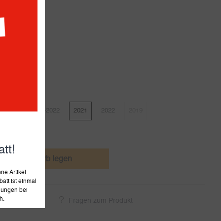
Werktagen
0-2019
2020-2022
2021
2022
2019
tt!
den Warenkorb legen
e Artikel
att ist einmal
llungen bei
h.
ukt empfehlen
Fragen zum Produkt