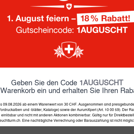
13.90 Fr.
inkl. MwSt und zzgl.
Versand
auf Lager, Lieferung in 4-8 
Noch 1 Stück auf Lager
Jahrgang:
1931-1989
1990-2009
201
Geben Sie den Code
1AUGUSCHT
 Warenkorb ein und erhalten Sie Ihren Raba
in 
 bis 09.08.2026 ab einem Warenwert von 30 CHF. Ausgenommen sind preisgebunden
ordruckalben und -blätter, Kataloge) sowie der AurumXpert (Art. 10 00 59). Der Rab
einlösbar und nicht mit anderen Aktionen kombinierbar. Gültig nur für Direktbeste
euchtturm.ch. Eine nachträgliche Verrechnung oder Barauszahlung ist nicht möglic
Produkt merken
Prod