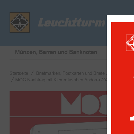
Münzen, Barren und Banknoten
Briefmar
Startseite
Briefmarken, Postkarten und Briefe
MOC Vordr
MOC Nachtrag mit Klemmtaschen Andorra 2021