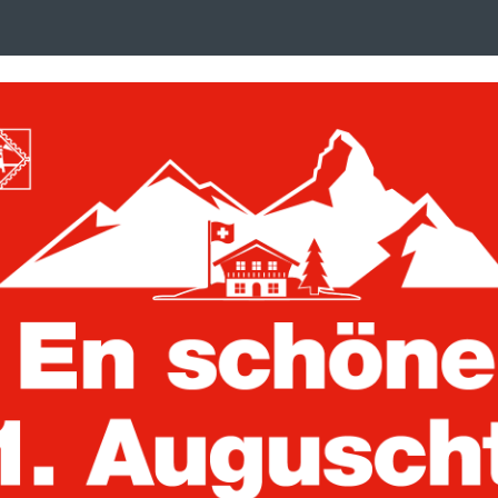
Search
suchen
term
:
ken, Postkarten und Briefe
Trading Cards
uckalben
Vordruckblätter
MOC Nachtrag 
2021
Artikelnummer:
366834