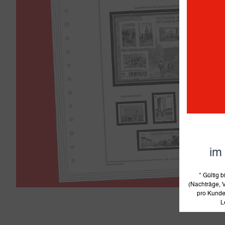
im
* Gültig
(Nachträge, V
pro Kunde 
L