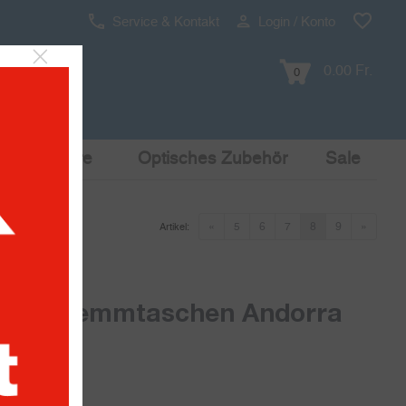
Service & Kontakt
Login / Konto
0.00 Fr.
0
Pop Culture
Optisches Zubehör
Sale
«
5
6
7
8
9
»
Artikel:
mit Klemmtaschen Andorra