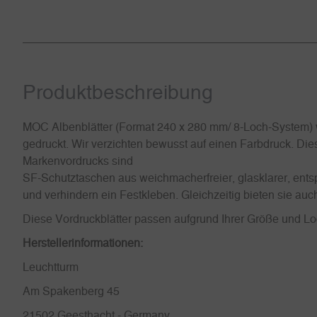
Produkt­beschreibung
MOC Albenblätter (Format 240 x 280 mm/ 8-Loch-System) w
gedruckt. Wir verzichten bewusst auf einen Farbdruck. Dies
Markenvordrucks sind
SF-Schutztaschen aus weichmacherfreier, glasklarer, entsp
und verhindern ein Festkleben. Gleichzeitig bieten sie a
Diese Vordruckblätter passen aufgrund Ihrer Größe und 
Herstellerinformationen:
Leuchtturm
Am Spakenberg 45
21502 Geesthacht - Germany