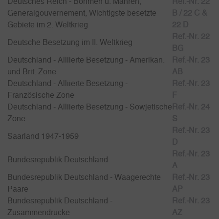
Deutsches Reich - Böhmen u. Mähren,
Ref.-Nr. 22
Generalgouvernement, Wichtigste besetzte
B / 22 C &
Gebiete im 2. Weltkrieg
22 D
Ref.-Nr. 22
Deutsche Besetzung im II. Weltkrieg
BG
Deutschland - Alliierte Besetzung - Amerikan.
Ref.-Nr. 23
und Brit. Zone
AB
Deutschland - Alliierte Besetzung -
Ref.-Nr. 23
Französische Zone
F
Deutschland - Alliierte Besetzung - Sowjetische
Ref.-Nr. 24
Zone
S
Ref.-Nr. 23
Saarland 1947-1959
D
Ref.-Nr. 23
Bundesrepublik Deutschland
A
Bundesrepublik Deutschland - Waagerechte
Ref.-Nr. 23
Paare
AP
Bundesrepublik Deutschland -
Ref.-Nr. 23
Zusammendrucke
AZ