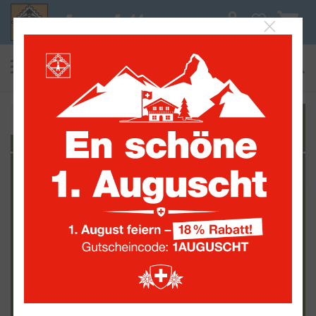
0
suchen
Alle Sammelwelten