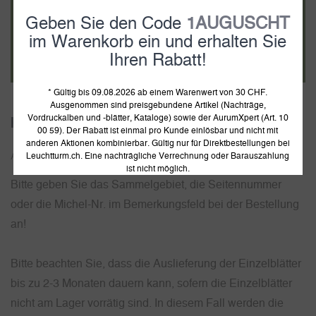
Geben Sie den Code
1AUGUSCHT
im Warenkorb ein und erhalten Sie
Ihren Rabatt!
* Gültig bis 09.08.2026 ab einem Warenwert von 30 CHF.
Ausgenommen sind preisgebundene Artikel (Nachträge,
Vordruckalben und -blätter, Kataloge) sowie der AurumXpert (Art. 10
KABE Einzelblatt OF
00 59). Der Rabatt ist einmal pro Kunde einlösbar und nicht mit
anderen Aktionen kombinierbar. Gültig nur für Direktbestellungen bei
Leuchtturm.ch. Eine nachträgliche Verrechnung oder Barauszahlung
Artikelnummer:
304212
ist nicht möglich.
Bitte geben Sie das Sammelgebiet, die Seitennummer
oder die Michel-Nr. im Bemerkungsfeld bei der Bestellung
an!
Bitte beachten Sie, dass die Auslieferung der Einzelblätter
bis zu 2-3 Monaten dauern kann, sofern die Einzelblätter
nicht am Lager vorrätig sind. In diesem Fall werden die