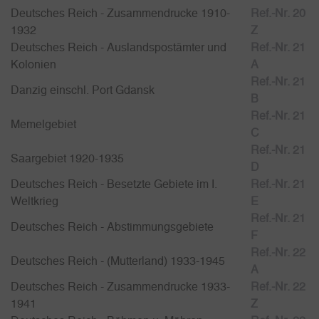
Deutsches Reich - Zusammendrucke 1910-
Ref.-Nr. 20
1932
Z
Deutsches Reich - Auslandspostämter und
Ref.-Nr. 21
Kolonien
A
Ref.-Nr. 21
Danzig einschl. Port Gdansk
B
Ref.-Nr. 21
Memelgebiet
C
Ref.-Nr. 21
Saargebiet 1920-1935
D
Deutsches Reich - Besetzte Gebiete im I.
Ref.-Nr. 21
Weltkrieg
E
Ref.-Nr. 21
Deutsches Reich - Abstimmungsgebiete
F
Ref.-Nr. 22
Deutsches Reich - (Mutterland) 1933-1945
A
Deutsches Reich - Zusammendrucke 1933-
Ref.-Nr. 22
1941
Z