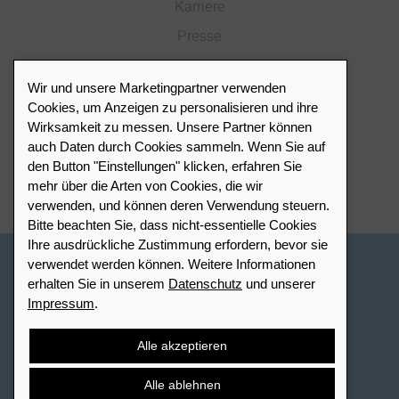
Karriere
Presse
Katalog
Wir und unsere Marketingpartner verwenden
Händlerportal
Cookies, um Anzeigen zu personalisieren und ihre
Wirksamkeit zu messen. Unsere Partner können
auch Daten durch Cookies sammeln. Wenn Sie auf
Händlerverzeichnis
den Button "Einstellungen" klicken, erfahren Sie
mehr über die Arten von Cookies, die wir
Meinen Leuchtturm Händler finden
verwenden, und können deren Verwendung steuern.
Bitte beachten Sie, dass nicht-essentielle Cookies
Ihre ausdrückliche Zustimmung erfordern, bevor sie
verwendet werden können. Weitere Informationen
Schweiz - Deutsch
erhalten Sie in unserem
Datenschutz
und unserer
Impressum
.
Cookie-Einstellungen
Datenschutz
Barrierefreiheit
Sitemap
AGB
Kontakt
Widerrufsbelehrung
Alle akzeptieren
Vertrag widerrufen
Alle ablehnen