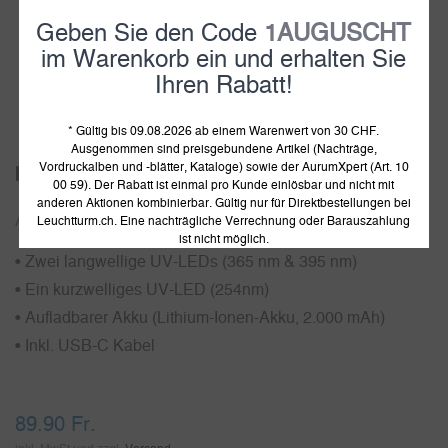
Geben Sie den Code
1AUGUSCHT
im Warenkorb ein und erhalten Sie
Ihren Rabatt!
1
2
3
4
* Gültig bis 09.08.2026 ab einem Warenwert von 30 CHF.
Ausgenommen sind preisgebundene Artikel (Nachträge,
Vordruckalben und -blätter, Kataloge) sowie der AurumXpert (Art. 10
Holmes 2.0 UV-Lampe
00 59). Der Rabatt ist einmal pro Kunde einlösbar und nicht mit
anderen Aktionen kombinierbar. Gültig nur für Direktbestellungen bei
Leuchtturm.ch. Eine nachträgliche Verrechnung oder Barauszahlung
Artikelnummer:
373502
ist nicht möglich.
• Zwei langwellige UV-LEDs (365 nm & 395 nm)
• Ein kurzwelliges UV-LED (254nm)
• Aufladbarer Akku (Lithium-Ionen-Akku, 2.000 mAh)
• Inkl. USB-C Kabel
89.90
Fr.