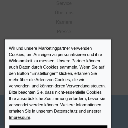
Service
Über uns
Karriere
Presse
Katalog
Wir und unsere Marketingpartner verwenden
Händlerportal
Cookies, um Anzeigen zu personalisieren und ihre
Wirksamkeit zu messen. Unsere Partner können
auch Daten durch Cookies sammeln. Wenn Sie auf
Händlerverzeichnis
den Button "Einstellungen" klicken, erfahren Sie
mehr über die Arten von Cookies, die wir
Meinen Leuchtturm Händler finden
verwenden, und können deren Verwendung steuern.
Bitte beachten Sie, dass nicht-essentielle Cookies
Ihre ausdrückliche Zustimmung erfordern, bevor sie
verwendet werden können. Weitere Informationen
Schweiz - Deutsch
erhalten Sie in unserem
Datenschutz
und unserer
Impressum
.
Cookie-Einstellungen
Datenschutz
Barrierefreiheit
Sitemap
AGB
Kontakt
Widerrufsbelehrung