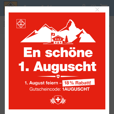
0
suchen
Alle Sammelwelten