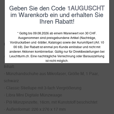
Geben Sie den Code
1AUGUSCHT
im Warenkorb ein und erhalten Sie
Ihren Rabatt!
1
2
3
* Gültig bis 09.08.2026 ab einem Warenwert von 30 CHF.
Ausgenommen sind preisgebundene Artikel (Nachträge,
Vordruckalben und -blätter, Kataloge) sowie der AurumXpert (Art. 10
Gift-It GeschenkSet Numismatik, vierteilig
00 59). Der Rabatt ist einmal pro Kunde einlösbar und nicht mit
anderen Aktionen kombinierbar. Gültig nur für Direktbestellungen bei
Leuchtturm.ch. Eine nachträgliche Verrechnung oder Barauszahlung
Artikelnummer:
370110
ist nicht möglich.
Inhalt:
· Münzhandschuhe aus Mikrofaser, Größe M, 1 Paar,
schwarz
· Classic Stiellupe mit 3-fach Vergrößerung
· Libra Mini Digitale Münzwaage
· Pi9 Münzpinzette, 16cm, mit Kunststoff beschichtet
· Außenformat: 226 x 276 x 17 mm