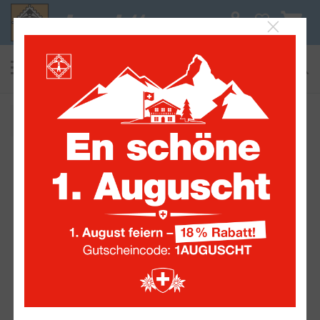
0
suchen
Alle Sammelwelten