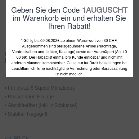
Geben Sie den Code
1AUGUSCHT
im Warenkorb ein und erhalten Sie
Ihren Rabatt!
1
2
3
* Gültig bis 09.08.2026 ab einem Warenwert von 30 CHF.
Ausgenommen sind preisgebundene Artikel (Nachträge,
Vordruckalben und -blätter, Kataloge) sowie der AurumXpert (Art. 10
Cargo SQ Münzkoffer für 5 Sqube
00 59). Der Rabatt ist einmal pro Kunde einlösbar und nicht mit
Münztubes, silber
anderen Aktionen kombinierbar. Gültig nur für Direktbestellungen bei
Leuchtturm.ch. Eine nachträgliche Verrechnung oder Barauszahlung
ist nicht möglich.
Artikelnummer:
373116
• Für bis zu 5 Sqube Münztubes
• Passgenaue Einlage
• Abschließbar (Inkl. 2 Schlüssel)
• Stabiler Tragegriff
44.90
Fr.