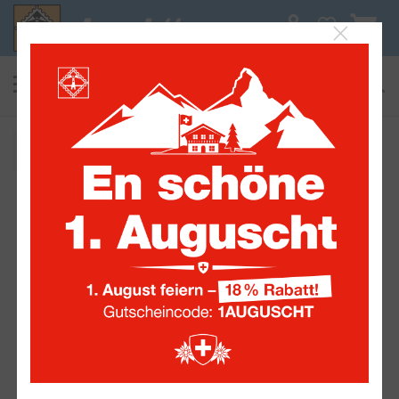
0
suchen
Alle Sammelwelten