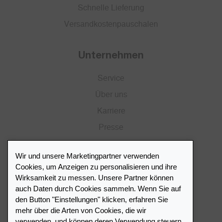
Schnelle Lieferung
Versandkostenpauschalen
Unternehmen
Service
Über uns
Karriere
Presse
Katalog
Wir und unsere Marketingpartner verwenden
Händlerportal
Cookies, um Anzeigen zu personalisieren und ihre
Wirksamkeit zu messen. Unsere Partner können
auch Daten durch Cookies sammeln. Wenn Sie auf
Händlerverzeichnis
den Button "Einstellungen" klicken, erfahren Sie
mehr über die Arten von Cookies, die wir
Meinen Leuchtturm Händler finden
verwenden, und können deren Verwendung steuern.