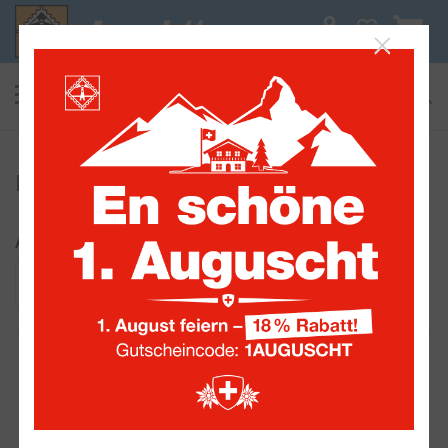
0
suchen
Alle Sammelwelten
Deutschland Besatzungsgebiete
Auswahl eingrenzen:
Land
Jahr
KABE OF-Vordruckblätter Deutschland,
Lokalpost 1945-1946
Artikelnummer :
331186
Anzahl