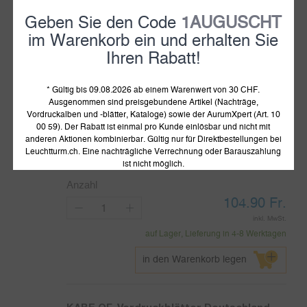
294.90
Fr.
Geben Sie den Code
1AUGUSCHT
inkl. MwSt.
im Warenkorb ein und erhalten Sie
auf Lager, Lieferung in 4-8 Werktagen
Ihren Rabatt!
in den Warenkorb legen
* Gültig bis 09.08.2026 ab einem Warenwert von 30 CHF.
Ausgenommen sind preisgebundene Artikel (Nachträge,
KABE OF-Vordruckblätter BRD
Vordruckalben und -blätter, Kataloge) sowie der AurumXpert (Art. 10
00 59). Der Rabatt ist einmal pro Kunde einlösbar und nicht mit
Amerikanische u. Britische
anderen Aktionen kombinierbar. Gültig nur für Direktbestellungen bei
Zone+Gemeinschaftsausgabe 1945-1949
Leuchtturm.ch. Eine nachträgliche Verrechnung oder Barauszahlung
Artikelnummer :
301604
ist nicht möglich.
Anzahl
104.90
Fr.
inkl. MwSt.
auf Lager, Lieferung in 4-8 Werktagen
in den Warenkorb legen