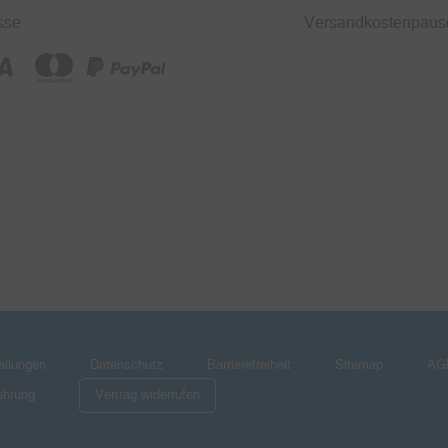
sse
Versandkostenpaus
ellungen
Datenschutz
Barrierefreiheit
Sitemap
AG
ehrung
Vertrag widerrufen