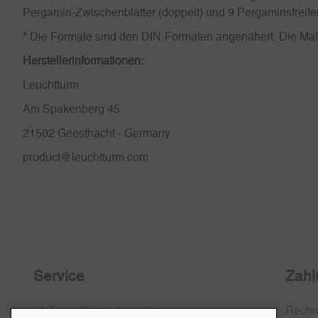
Pergamin-Zwischenblätter (doppelt) und 9 Pergaminstreife
* Die Formate sind den DIN-Formaten angenähert. Die Maß
Herstellerinformationen:
Leuchtturm
Am Spakenberg 45
21502 Geesthacht - Germany
product@leuchtturm.com
Service
Zahl
30 Tage Rückgaberecht
Rech