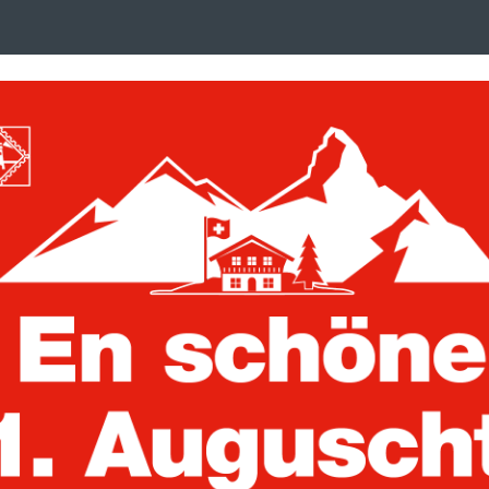
Search
suchen
term
:
ken, Postkarten und Briefe
Trading Cards
cher
weiße Seiten
Basic Einsteck
Seiten
Artikelnummer:
800321