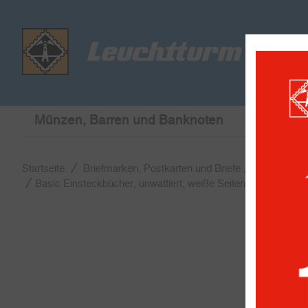
Münzen, Barren und Banknoten
Briefmar
Startseite
Briefmarken, Postkarten und Briefe
Einsteckbü
Basic Einsteckbücher, unwattiert, weiße Seiten