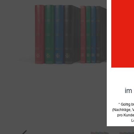
im
* Gültig
(Nachträge, V
pro Kunde 
L