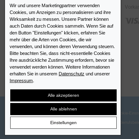
Wir und unsere Marketingpartner verwenden
Kostenlose Rücksendung in CH
Vorka
Cookies, um Anzeigen zu personalisieren und ihre
SSL-Verschlüsselung
Wirksamkeit zu messen. Unsere Partner können
auch Daten durch Cookies sammeln. Wenn Sie auf
FAQ
den Button "Einstellungen" klicken, erfahren Sie
mehr über die Arten von Cookies, die wir
verwenden, und können deren Verwendung steuern.
Bitte beachten Sie, dass nicht-essentielle Cookies
Ihre ausdrückliche Zustimmung erfordern, bevor sie
Händlerverzeichnis
verwendet werden können. Weitere Informationen
erhalten Sie in unserem
Datenschutz
und unserer
Impressum
.
Meinen Leuchtturm Händler finden
Alle akzeptieren
Alle ablehnen
© 2026 LEUCHTTURM. Alle Rechte vorbehalten.
Cookie-Einst
Einstellungen
Widerrufsbel