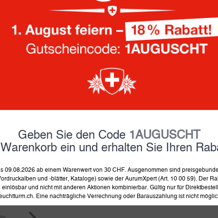
• Pergamin-Zwischenblätter
• Pergaminstreifen
• 16, 32, 64 + 64T Seiten
19.90
Fr.
zzgl.
Versandkosten
Seitenzahl:
16
32
64 Seiten
Geben Sie den Code
1AUGUSCHT
 Warenkorb ein und erhalten Sie Ihren Raba
Farbe:
 bis 09.08.2026 ab einem Warenwert von 30 CHF. Ausgenommen sind preisgebunden
ordruckalben und -blätter, Kataloge) sowie der AurumXpert (Art. 10 00 59). Der Rab
einlösbar und nicht mit anderen Aktionen kombinierbar. Gültig nur für Direktbeste
euchtturm.ch. Eine nachträgliche Verrechnung oder Barauszahlung ist nicht möglic