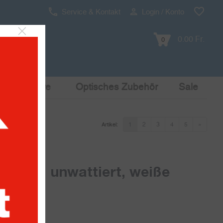
Service & Kontakt
Login / Konto
0.00 Fr.
0
Pop Culture
Optisches Zubehör
Sale
1
2
3
4
5
»
Artikel:
bücher, unwattiert, weiße