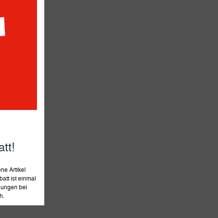
tt!
e Artikel
att ist einmal
llungen bei
h.