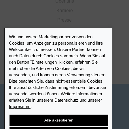
Über uns
Karriere
Presse
Katalog
Wir und unsere Marketingpartner verwenden
Händlerportal
Cookies, um Anzeigen zu personalisieren und ihre
Wirksamkeit zu messen. Unsere Partner können
auch Daten durch Cookies sammeln. Wenn Sie auf
Händlerverzeichnis
den Button "Einstellungen" klicken, erfahren Sie
mehr über die Arten von Cookies, die wir
Meinen Leuchtturm Händler finden
verwenden, und können deren Verwendung steuern.
Bitte beachten Sie, dass nicht-essentielle Cookies
Ihre ausdrückliche Zustimmung erfordern, bevor sie
verwendet werden können. Weitere Informationen
Schweiz - Deutsch
erhalten Sie in unserem
Datenschutz
und unserer
Impressum
.
Cookie-Einstellungen
Datenschutz
Barrierefreiheit
Sitemap
AGB
Kontakt
Widerrufsbelehrung
Alle akzeptieren
Vertrag widerrufen