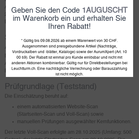
Am Spakenberg 45
Geben Sie den Code
1AUGUSCHT
21502 Geesthacht
im Warenkorb ein und erhalten Sie
Deutschland
Ihren Rabatt!
Stand der Vereinbarkeit mit den
* Gültig bis 09.08.2026 ab einem Warenwert von 30 CHF.
Anforderungen
Ausgenommen sind preisgebundene Artikel (Nachträge,
Vordruckalben und -blätter, Kataloge) sowie der AurumXpert (Art. 10
Diese Website ist teilweise mit den geltenden
00 59). Der Rabatt ist einmal pro Kunde einlösbar und nicht mit
Anforderungen zur Barrierefreiheit vereinbar. Einzelne
anderen Aktionen kombinierbar. Gültig nur für Direktbestellungen bei
Leuchtturm.ch. Eine nachträgliche Verrechnung oder Barauszahlung
Bereiche werden derzeit weiter optimiert.
ist nicht möglich.
Prüfgrundlage (Teststand)
Die Einschätzung beruht auf:
einem automatisierten Website‑Scan
(Startseiten‑Scan und Voll‑Scan) sowie
manuellen Prüfungen ausgewählter Kernfunktionen.
Der letzte Voll‑Scan erfolgte am 28.10.2025 (Umfang: 500