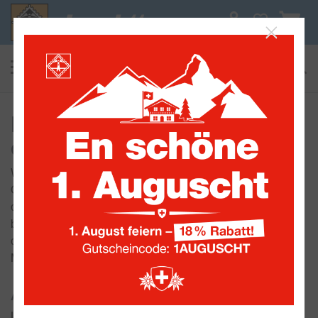
0
suchen
Alle Sammelwelten
Barrierefreiheit
Barrierefreiheitserklärung für
den Online‑Shop Leuchtturm
Wir, die Leuchtturm GmbH, sind bemüht, unseren
Online‑Shop https://www.leuchtturm.ch/ im Einklang mit
den geltenden Anforderungen zur Barrierefreiheit
barrierefrei zugänglich zu machen. Wir arbeiten fortlaufend
daran, die Nutzbarkeit und Zugänglichkeit für alle
Menschen zu verbessern.
Anbieter / Verantwortlich
Leuchtturm GmbH